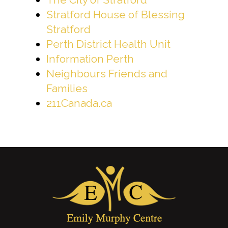
Stratford House of Blessing
Stratford
Perth District Health Unit
Information Perth
Neighbours Friends and
Families
211Canada.ca